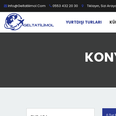
Info@geltatilimol.com
0553 432 20 30
Tıklayın, Sizi Aray
YURTDIŞI TURLARI
KÜ
KONY
0 Tur