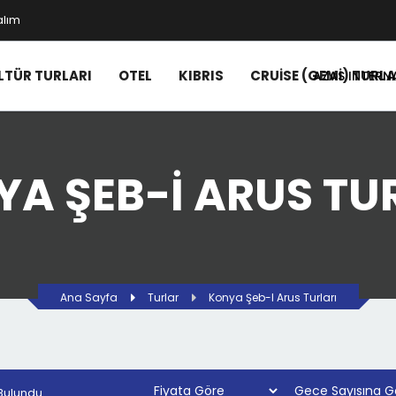
alım
LTÜR TURLARI
OTEL
KIBRIS
CRUISE (GEMI) TURLA
AZAS INTERN
A ŞEB-I ARUS TU
Ana Sayfa
Turlar
Konya Şeb-I Arus Turları
 Bulundu