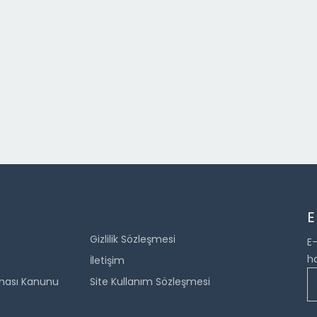
E
Gizlilik Sözleşmesi
E-
ha
İletişim
unması Kanunu
Site Kullanım Sözleşmesi