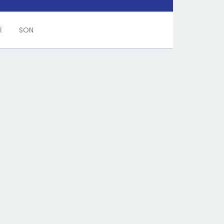
İ
SON