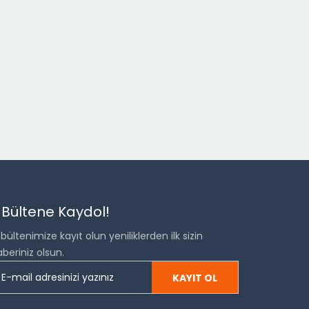
 Bültene Kaydol!
bültenimize kayıt olun yeniliklerden ilk sizin
beriniz olsun.
KAYIT OL