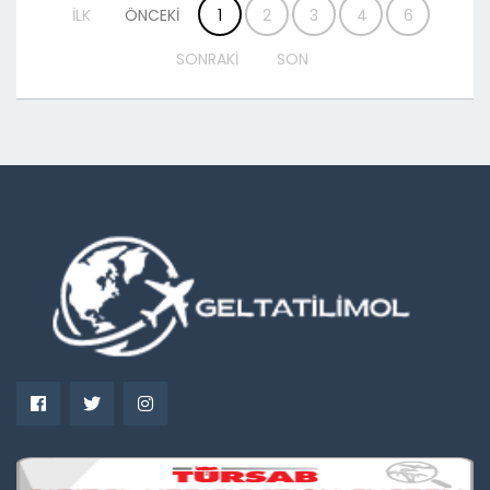
İLK
ÖNCEKİ
1
2
3
4
6
SONRAKİ
SON