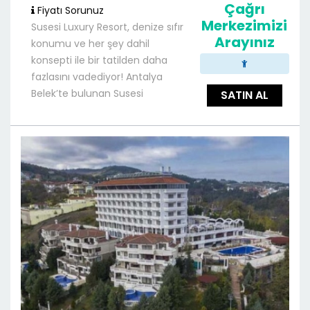
Çağrı
Fiyatı Sorunuz
Merkezimizi
Susesi Luxury Resort, denize sıfır
Arayınız
konumu ve her şey dahil
konsepti ile bir tatilden daha
fazlasını vadediyor! Antalya
Belek’te bulunan Susesi
SATIN AL