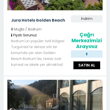
İndirim
Jura Hotels Golden Beach
Muğla / Bodrum
Çağrı
Fiyatı Sorunuz
Merkezimizi
Bodrum'un popüler tatil bölgesi
Arayınız
Turgutreis'te denize sıfır bir
konumda yer alan Golden
Beach Bodrum'da, tesise özel
kumsal ve iskele yer almaktad
SATIN AL