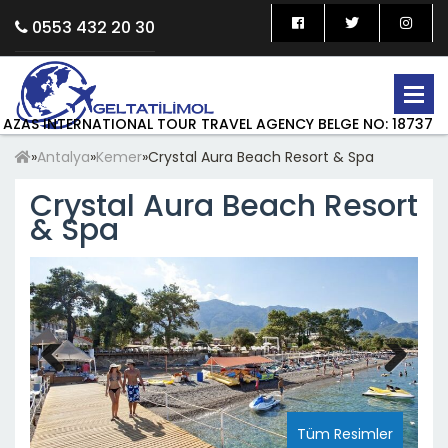
0553 432 20 30
AZAS INTERNATIONAL TOUR TRAVEL AGENCY BELGE NO: 18737
»
Antalya
»
Kemer
»
Crystal Aura Beach Resort & Spa
Crystal Aura Beach Resort
& Spa
Previous
Next
Tüm Resimler