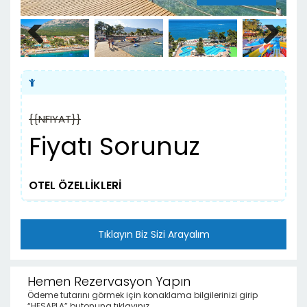
Previous
Next
{{NFIYAT}}
Fiyatı Sorunuz
OTEL ÖZELLİKLERİ
Tıklayın Biz Sizi Arayalım
Hemen Rezervasyon Yapın
Ödeme tutarını görmek için konaklama bilgilerinizi girip
“HESAPLA” butonuna tıklayınız.